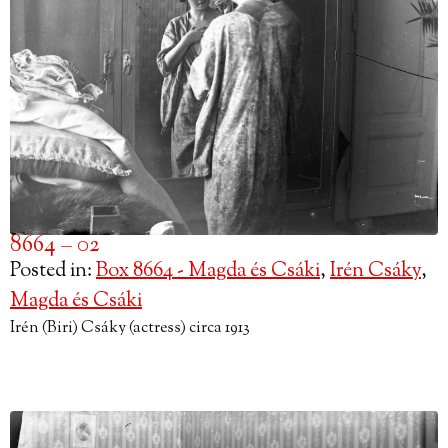
8664 – 02
Posted in:
Box 8664 - Magda és Csáki
,
Irén Csáky
,
Magda és Csáki
Irén (Biri) Csáky (actress) circa 1913