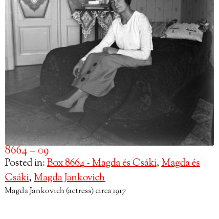
8664 – 09
Posted in:
Box 8664 - Magda és Csáki
,
Magda és
Csáki
,
Magda Jankovich
Magda Jankovich (actress) circa 1917