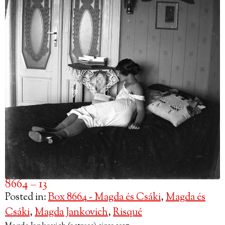
8664 – 13
Posted in:
Box 8664 - Magda és Csáki
,
Magda és
Csáki
,
Magda Jankovich
,
Risqué