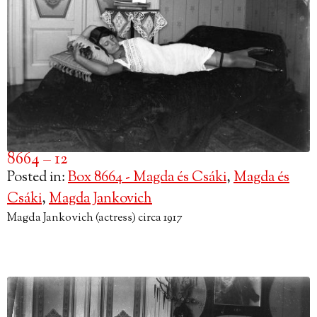
8664 – 12
Posted in:
Box 8664 - Magda és Csáki
,
Magda és
Csáki
,
Magda Jankovich
Magda Jankovich (actress) circa 1917