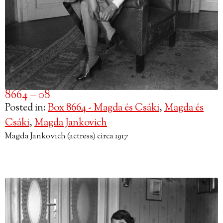
8664 – 08
Posted in:
Box 8664 - Magda és Csáki
,
Magda és
Csáki
,
Magda Jankovich
Magda Jankovich (actress) circa 1917