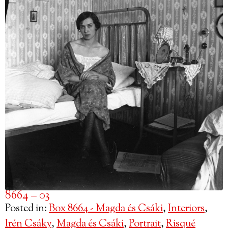
8664 – 03
Posted in:
Box 8664 - Magda és Csáki
,
Interiors
,
Irén Csáky
,
Magda és Csáki
,
Portrait
,
Risqué