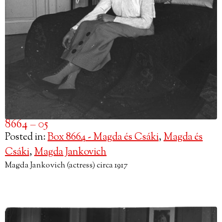
8664 – 05
Posted in:
Box 8664 - Magda és Csáki
,
Magda és
Csáki
,
Magda Jankovich
Magda Jankovich (actress) circa 1917