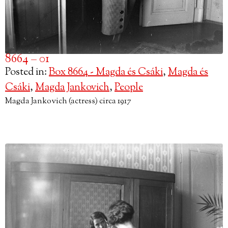
8664 – 01
Posted in:
Box 8664 - Magda és Csáki
,
Magda és
Csáki
,
Magda Jankovich
,
People
Magda Jankovich (actress) circa 1917