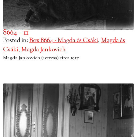
8664 – 11
Posted in:
Box 8664 - Magda és Csáki
,
Magda és
Csáki
,
Magda Jankovich
Magda Jankovich (actress) circa 1917