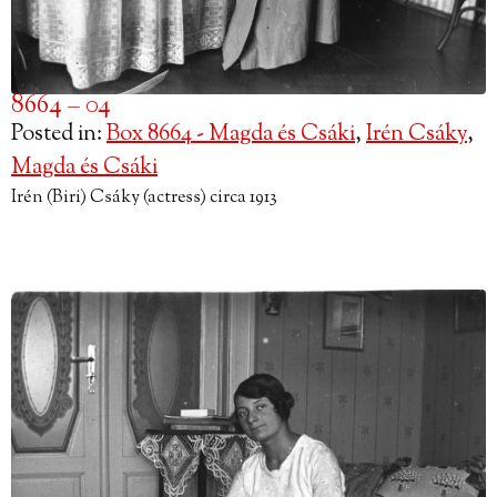
8664 – 04
Posted in:
Box 8664 - Magda és Csáki
,
Irén Csáky
,
Magda és Csáki
Irén (Biri) Csáky (actress) circa 1913