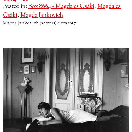
Posted in:
Box 8664 - Magda és Csáki
,
Magda és
Csáki
,
Magda Jankovich
Magda Jankovich (actress) circa 1917