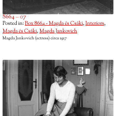
8664 – 07
Posted in:
Box 8664 - Magda és Csáki
,
Interiors
,
Magda és Csáki
,
Magda Jankovich
Magda Jankovich (actress) circa 1917