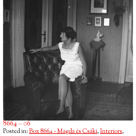
8664 – 06
Posted in:
Box 8664 - Magda és Csáki
,
Interiors
,