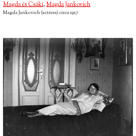
Magda és Csáki
,
Magda Jankovich
Magda Jankovich (actress) circa 1917